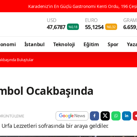
deniz'in En Güçlü Gastronomi Kenti Ordu, 196 Çeşit Yöresel Lezzetiyl
USD
EURO
GRAM 
47,6787
55,1254
6.659
%0,18
%0,32
konomi
İstanbul
Teknoloji
Eğitim
Spor
Yaza
akbaşında Buluştular
embol Ocakbaşında
ÖRÜNTÜLEME
a Lezzetleri sofrasında bir araya geldiler.