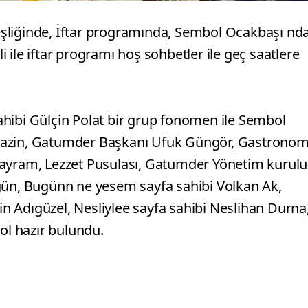
şliğinde, İftar programında, Sembol Ocakbaşı nd
li ile iftar programı hoş sohbetler ile geç saatlere
hibi Gülçin Polat bir grup fonomen ile Sembol
gazin, Gatumder Başkanı Ufuk Güngör, Gastronom
Bayram, Lezzet Pusulası, Gatumder Yönetim kurulu
igün, Bugünn ne yesem sayfa sahibi Volkan Ak,
tin Adıgüzel, Nesliylee sayfa sahibi Neslihan Durna
ol hazır bulundu.