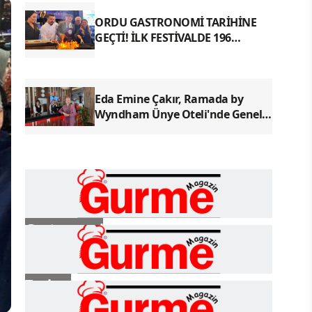
ORDU GASTRONOMİ TARİHİNE
GEÇTİ! İLK FESTİVALDE 196
YÖRESEL LEZZETLE REKOR
Eda Emine Çakır, Ramada by
Wyndham Ünye Oteli'nde Genel
Müdür Olarak Göreve Başladı
Gastronomi
Turizm