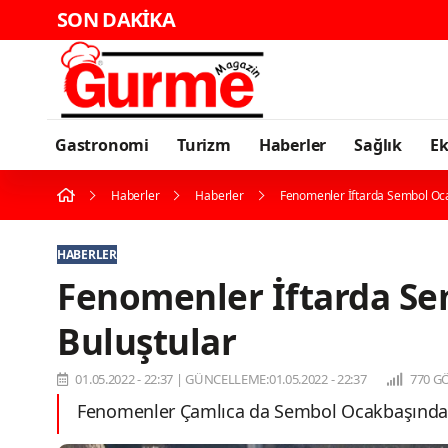
SON DAKİKA
Kara
Gastronomi
Turizm
Haberler
Sağlık
E
Haberler
Haberler
Fenomenler İftarda Sembol Oc
HABERLER
Fenomenler İftarda S
Buluştular
01.05.2022 - 22:37
|
GÜNCELLEME:01.05.2022 - 22:37
770 G
Fenomenler Çamlıca da Sembol Ocakbaşında Urf