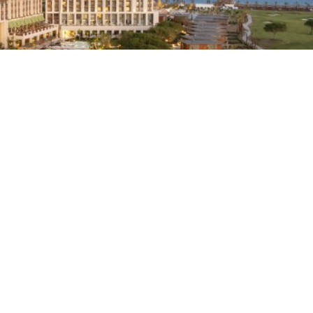
la birleştiren Cullinan Belek, misafirleri özel bir