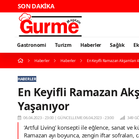
SON DAKİKA
Gastronomi
Turizm
Haberler
Sağlık
E
Haberler
Haberler
En Keyifli Ramazan Akşamları 4
HABERLER
En Keyifli Ramazan Akş
Yaşanıyor
06.04.2023 - 23:00
|
GÜNCELLEME:06.04.2023 - 23:00
349 G
‘Artful Living’ konsepti ile eğlence, sanat ve 
Ramazan ayı boyunca, zengin iftar sofraları, ca