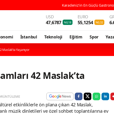
Karadeniz'in En Güçlü Gastronomi Kenti Ordu, 196
USD
EURO
GR
47,6787
55,1254
6.
%0,18
%0,32
konomi
İstanbul
Teknoloji
Eğitim
Spor
Yaza
2 Maslak’ta Yaşanıyor
amları 42 Maslak’ta
ÖRÜNTÜLEME
kültürel etkinliklerle ön plana çıkan 42 Maslak,
nlı müzik dinletileri ve özel sohbet toplantılarına ev