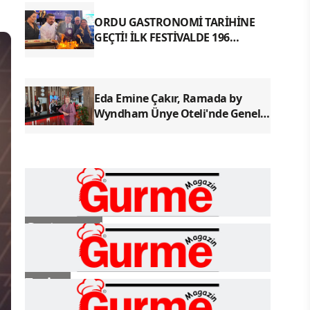
ORDU GASTRONOMİ TARİHİNE
GEÇTİ! İLK FESTİVALDE 196
YÖRESEL LEZZETLE REKOR
Eda Emine Çakır, Ramada by
Wyndham Ünye Oteli'nde Genel
Müdür Olarak Göreve Başladı
Gastronomi
Turizm