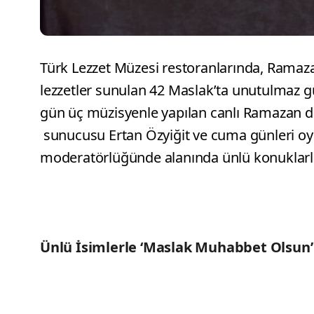
Türk Lezzet Müzesi restoranlarında, Ramazan
lezzetler sunulan 42 Maslak’ta unutulmaz gu
gün üç müzisyenle yapılan canlı Ramazan dinle
sunucusu Ertan Özyiğit ve cuma günleri o
moderatörlüğünde alanında ünlü konuklarla u
Ünlü İsimlerle ‘Maslak Muhabbet Olsun’