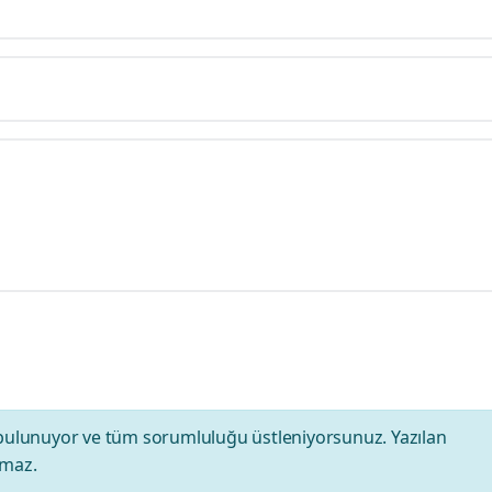
bulunuyor ve tüm sorumluluğu üstleniyorsunuz. Yazılan
amaz.