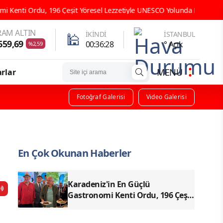
 Çeşit Yöresel Lezzetiyle UNESCO Yolunda Emin Adımlarla İlerliyor
AM ALTIN
🕌
İKINDI
İSTANBUL
659,69
00:36:27
° Açık
%2,59
MENÜ
rlar
Fotoğraf Galerisi
Video Galerisi
En Çok Okunan Haberler
Karadeniz'in En Güçlü
Gastronomi Kenti Ordu, 196 Çeşit
Yöresel Lezzetiyle UNESCO
Yolunda Emin Adımlarla İlerliyor