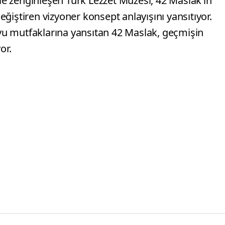
ile zenginleşen Türk Lezzet Müzesi, 42 Maslak’ın
ğiştiren vizyoner konsept anlayışını yansıtıyor.
u mutfaklarına yansıtan 42 Maslak, geçmişin
yor.