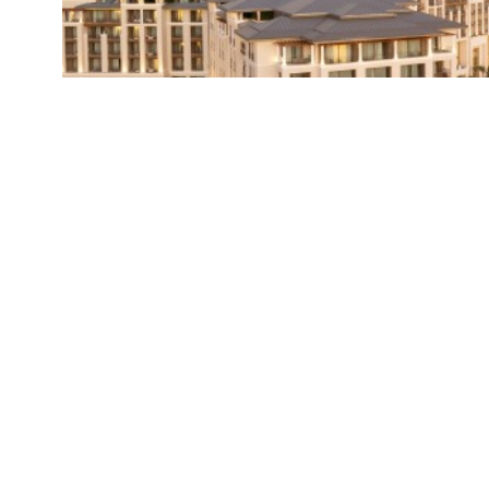
Türk ve Dünya mutfaklarını gözalıcı sunumlar
gurme yolculuğuna çıkarıyor.