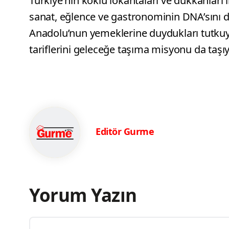
Türkiye'nin köklü lokantaları ve dükkanları 
sanat, eğlence ve gastronominin DNA’sını de
Anadolu’nun yemeklerine duydukları tutkuy
tariflerini geleceğe taşıma misyonu da taşı
Editör Gurme
Yorum Yazın