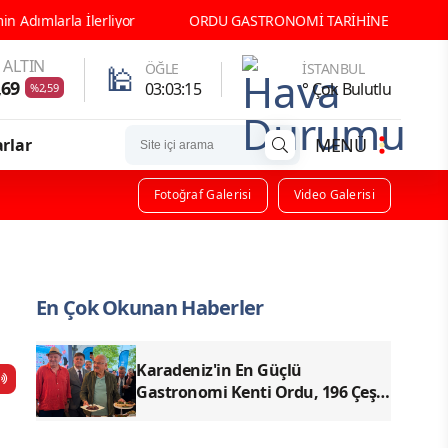
Karadeniz'in En Güçlü Gastronomi
ALTIN
🕌
ÖĞLE
İSTANBUL
,69
03:03:13
° Çok Bulutlu
%2,59
MENÜ
rlar
Fotoğraf Galerisi
Video Galerisi
En Çok Okunan Haberler
Karadeniz'in En Güçlü
Gastronomi Kenti Ordu, 196 Çeşit
Yöresel Lezzetiyle UNESCO
Yolunda Emin Adımlarla İlerliyor