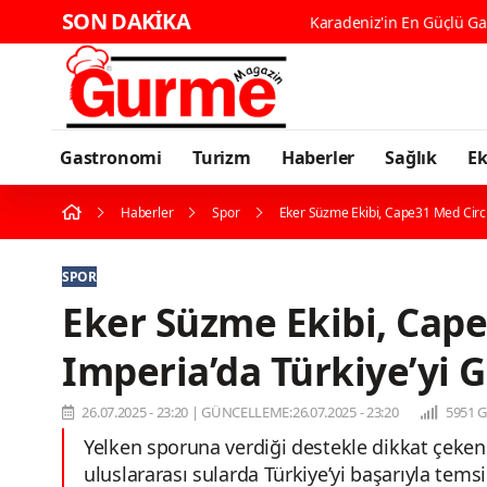
SON DAKİKA
Gastronomi
Turizm
Haberler
Sağlık
E
Haberler
Spor
Eker Süzme Ekibi, Cape31 Med Circui
SPOR
Eker Süzme Ekibi, Cape
Imperia’da Türkiye’yi G
26.07.2025 - 23:20
|
GÜNCELLEME:26.07.2025 - 23:20
5951 
Yelken sporuna verdiği destekle dikkat çeken
uluslararası sularda Türkiye’yi başarıyla tem