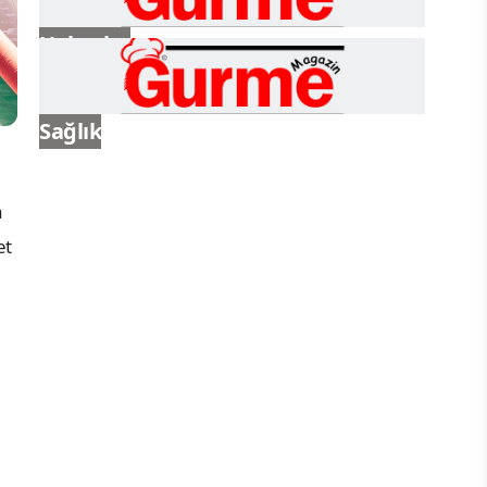
Haberler
Sağlık
a
et