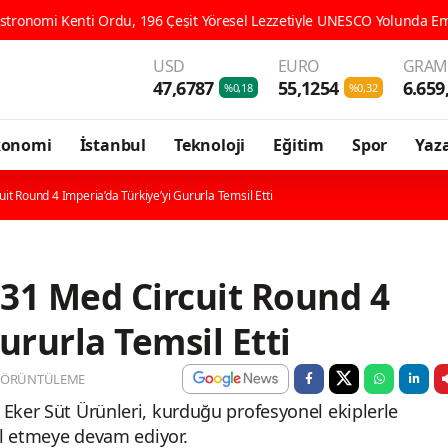
USD
EURO
GRAM 
47,6787
55,1254
6.659
%0,18
%0,32
konomi
İstanbul
Teknoloji
Eğitim
Spor
Yaza
t Round 4 Imperia’da Türkiye’yi Gururla Temsil Etti
31 Med Circuit Round 4
ururla Temsil Etti
GÖRÜNTÜLEME
 Eker Süt Ürünleri, kurduğu profesyonel ekiplerle
sil etmeye devam ediyor.