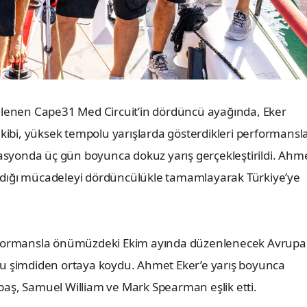
enlenen Cape31 Med Circuit’in dördüncü ayağında, Eker
bi, yüksek tempolu yarışlarda gösterdikleri performansl
zasyonda üç gün boyunca dokuz yarış gerçekleştirildi. Ahm
şandığı mücadeleyi dördüncülükle tamamlayarak Türkiye’ye
ı performansla önümüzdeki Ekim ayında düzenlenecek Avrupa
nu şimdiden ortaya koydu. Ahmet Eker’e yarış boyunca
aş, Samuel William ve Mark Spearman eşlik etti.