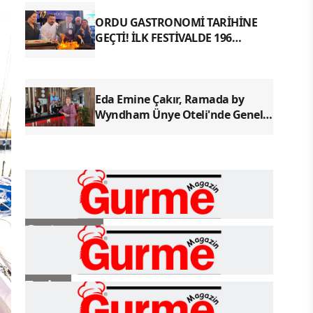
ORDU GASTRONOMİ TARİHİNE
GEÇTİ! İLK FESTİVALDE 196
YÖRESEL LEZZETLE REKOR
Eda Emine Çakır, Ramada by
Wyndham Ünye Oteli'nde Genel
Müdür Olarak Göreve Başladı
Gastronomi
Turizm