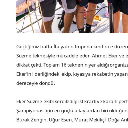
Geçtiğimiz hafta İtalya’nın Imperia kentinde düz
Süzme teknesiyle mücadele eden Ahmet Eker ve eki
dikkat çekti. Toplam 16 teknenin yer aldığı organi
Eker’in liderliğindeki ekip, kıyasıya rekabetin ya
dereceyle döndü.
Eker Süzme ekibi sergilediği istikrarlı ve kararl
Şampiyonası için en güçlü adaylardan biri olduğu
Burak Zengin, Uğur Esen, Murat Mekikçi, Doğa Arıb