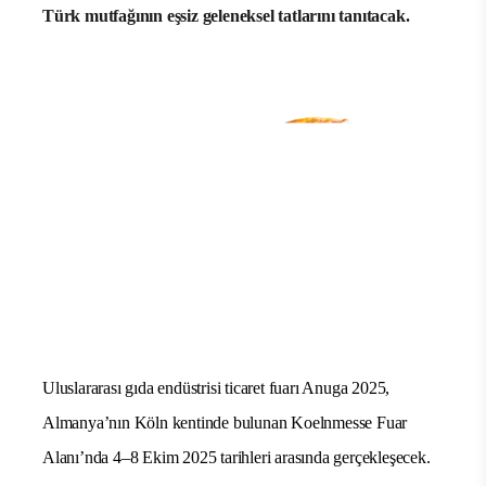
Türkiye’deki dondurulmuş gıda sektörünün öncü
markalarından Aktaşlar Lezzet Grubu, 4–8 Ekim 2025
tarihleri arasında Köln’de düzenlenecek Anuga 2025
Fuarı’na katılacak. İnovatif lezzetleri güçlü
markalarıyla fuarda sahne alarak dünya mutfağındaki
iddiasını gösterecek şirket, uluslararası ziyaretçilere
Türk mutfağının eşsiz geleneksel tatlarını tanıtacak.