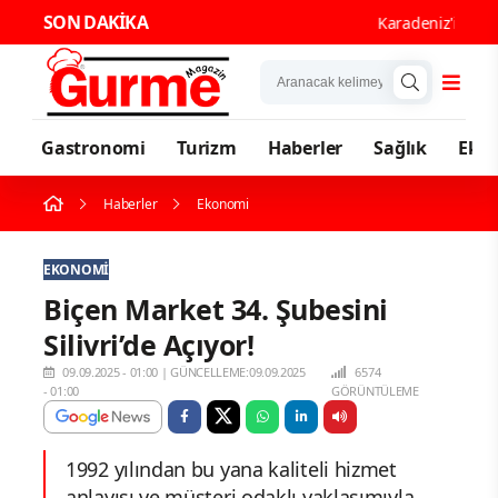
SON DAKİKA
Karadeniz'in En Güç
Gastronomi
Turizm
Haberler
Sağlık
Eko
Haberler
Ekonomi
EKONOMI
Biçen Market 34. Şubesini
Silivri’de Açıyor!
09.09.2025 - 01:00
|
GÜNCELLEME:09.09.2025
6574
- 01:00
GÖRÜNTÜLEME
1992 yılından bu yana kaliteli hizmet
anlayışı ve müşteri odaklı yaklaşımıyla