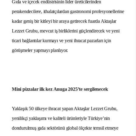
Uluslararası gıda endüstrisi ticaret fuarı Anuga 2025,
Almanya’nın Köln kentinde bulunan Koelnmesse Fuar
Alanı’nda 4–8 Ekim 2025 tarihleri arasında gerçekleşecek.
Gıda ve içecek endüstrisinin lider üreticilerinden
perakendecilere, ithalatçılardan gastronomi profesyonellerine
kadar geniş bir kitleyi bir araya getirecek fuarda Aktaşlar
Lezzet Grubu, mevcut iş birliklerini güçlendirecek ve yeni
ticari bağlantılar kurmayı ve yeni ihracat pazarları için
görüşmeler yapmayı planlıyor.