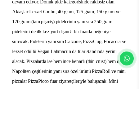
Mini pizzalar ilk kez Anuga 2025’te sergilenecek
Yaklaşık 50 ülkeye ihracat yapan Aktaşlar Lezzet Grubu,
yenilikçi yaklaşımı ve kaliteli ürünleriyle Türkiye’nin
dondurulmuş gıda sektörünü global ölçekte temsil etmeye
devam ediyor. Donuk pide kategorisinde rakipsiz olan