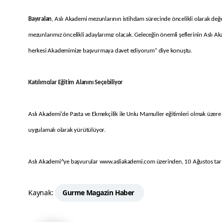
Bayıralan
, Aslı Akademi mezunlarının istihdam sürecinde öncelikli olarak değe
mezunlarımız öncelikli adaylarımız olacak. Geleceğin önemli şeflerinin Aslı 
herkesi Akademimize başvurmaya davet ediyorum” diye konuştu.
Katılımcılar Eğitim Alanını Seçebiliyor
Aslı Akademi'de Pasta ve Ekmekçilik ile Unlu Mamuller eğitimleri olmak üzere 2
uygulamalı olarak yürütülüyor.
Aslı Akademi^ye başvurular www.asliakademi.com üzerinden, 10 Ağustos tarih
Kaynak:
Gurme Magazin Haber