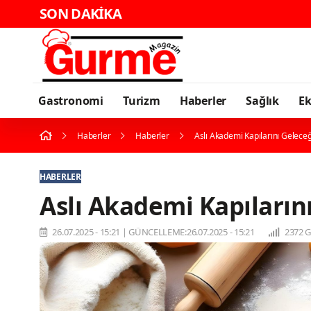
SON DAKİKA
Gastronomi
Turizm
Haberler
Sağlık
E
Haberler
Haberler
Aslı Akademi Kapılarını Geleceğ
HABERLER
Aslı Akademi Kapılarını
26.07.2025 - 15:21
|
GÜNCELLEME:26.07.2025 - 15:21
2372 