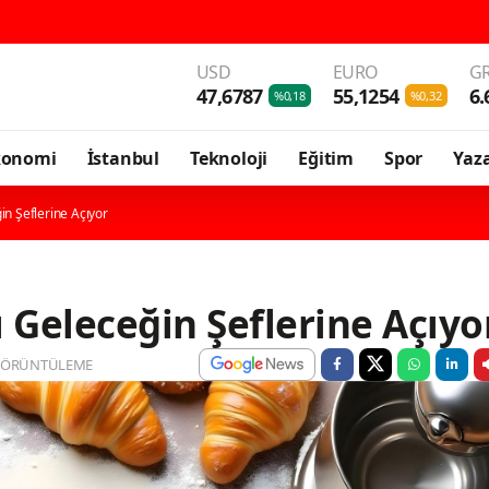
USD
EURO
GR
47,6787
55,1254
6.
%0,18
%0,32
konomi
İstanbul
Teknoloji
Eğitim
Spor
Yaza
in Şeflerine Açıyor
 Geleceğin Şeflerine Açıyo
GÖRÜNTÜLEME