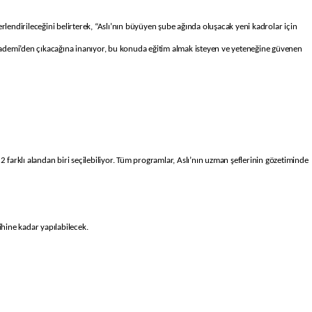
rlendirileceğini belirterek, “Aslı’nın büyüyen şube ağında oluşacak yeni kadrolar için
Akademi’den çıkacağına inanıyor, bu konuda eğitim almak isteyen ve yeteneğine güvenen
 farklı alandan biri seçilebiliyor. Tüm programlar, Aslı’nın uzman şeflerinin gözetiminde
ine kadar yapılabilecek.