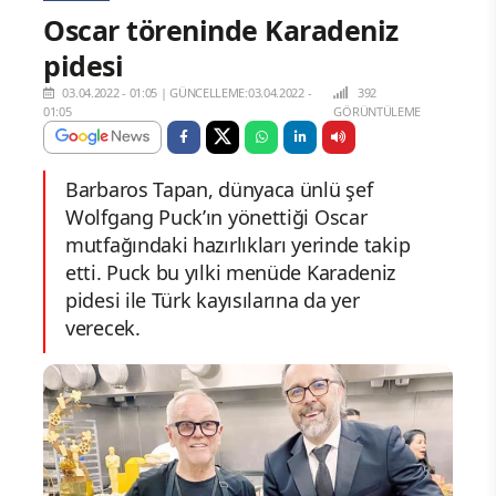
Oscar töreninde Karadeniz
pidesi
03.04.2022 - 01:05
|
GÜNCELLEME:03.04.2022 -
392
01:05
GÖRÜNTÜLEME
Barbaros Tapan, dünyaca ünlü şef
Wolfgang Puck’ın yönettiği Oscar
mutfağındaki hazırlıkları yerinde takip
etti. Puck bu yılki menüde Karadeniz
pidesi ile Türk kayısılarına da yer
verecek.