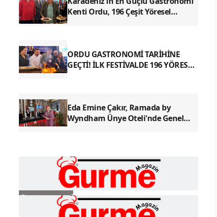
Karadeniz'in En Güçlü Gastronomi
Kenti Ordu, 196 Çeşit Yöresel
Lezzetiyle UNESCO Yolunda Emin
Adımlarla İlerliyor
ORDU GASTRONOMİ TARİHİNE
GEÇTİ! İLK FESTİVALDE 196 YÖRESEL
LEZZETLE REKOR
Eda Emine Çakır, Ramada by
Wyndham Ünye Oteli'nde Genel
Müdür Olarak Göreve Başladı
Gastronomi