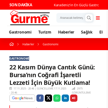
SON DAKİKA
Karade
Gastronomi
Turizm
Haberler
Sağlık
Eko
Haberler
Gastronomi
GASTRONOMI
22 Kasım Dünya Cantık Günü:
Bursa’nın Coğrafi İşaretli
Lezzeti İçin Büyük Kutlama!
17.11.2025 - 20:46
|
GÜNCELLEME:17.11.2025
2975
- 20:46
GÖRÜNTÜLEME