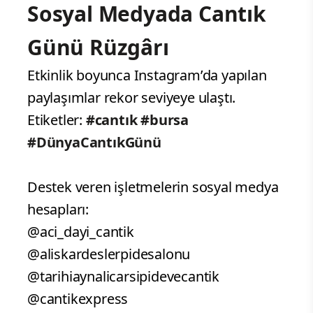
Sosyal Medyada Cantık
Günü Rüzgârı
Etkinlik boyunca Instagram’da yapılan
paylaşımlar rekor seviyeye ulaştı.
Etiketler:
#cantık #bursa
#DünyaCantıkGünü
Destek veren işletmelerin sosyal medya
hesapları:
@aci_dayi_cantik
@aliskardeslerpidesalonu
@tarihiaynalicarsipidevecantik
@cantikexpress