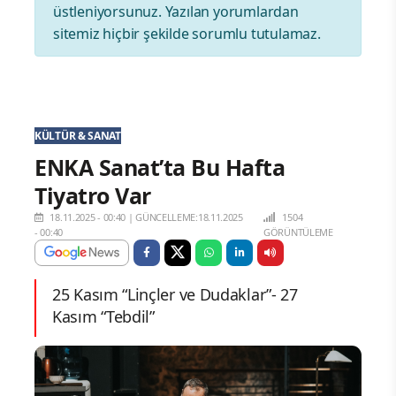
üstleniyorsunuz. Yazılan yorumlardan
sitemiz hiçbir şekilde sorumlu tutulamaz.
KÜLTÜR & SANAT
ENKA Sanat’ta Bu Hafta
Tiyatro Var
18.11.2025 - 00:40
|
GÜNCELLEME:18.11.2025
1504
- 00:40
GÖRÜNTÜLEME
25 Kasım “Linçler ve Dudaklar”- 27
Kasım “Tebdil”