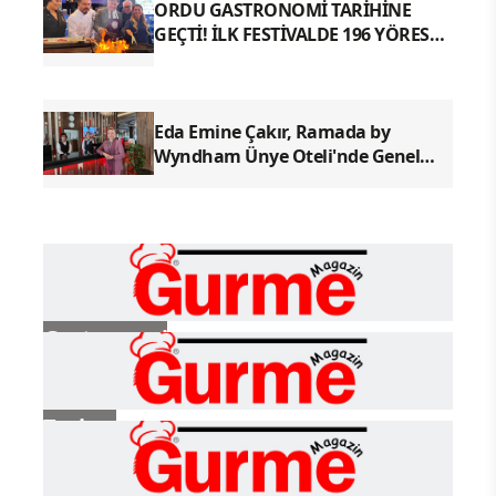
ORDU GASTRONOMİ TARİHİNE
GEÇTİ! İLK FESTİVALDE 196 YÖRESEL
LEZZETLE REKOR
Eda Emine Çakır, Ramada by
Wyndham Ünye Oteli'nde Genel
Müdür Olarak Göreve Başladı
Gastronomi
Turizm