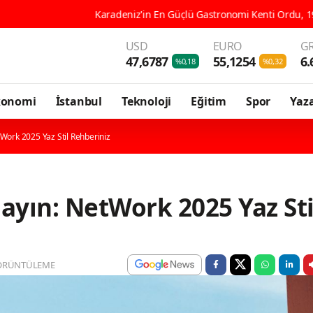
aradeniz'in En Güçlü Gastronomi Kenti Ordu, 196 Çeşit Yöresel Lezzet
USD
EURO
GR
47,6787
55,1254
6.
%0,18
%0,32
konomi
İstanbul
Teknoloji
Eğitim
Spor
Yaza
tWork 2025 Yaz Stil Rehberiniz
layın: NetWork 2025 Yaz Sti
ÖRÜNTÜLEME