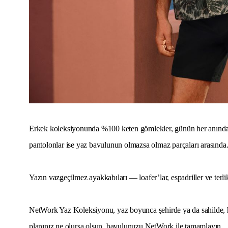
Erkek koleksiyonunda %100 keten gömlekler, günün her anında şık
pantolonlar ise yaz bavulunun olmazsa olmaz parçaları arasında
Yazın vazgeçilmez ayakkabıları — loafer’lar, espadriller ve ter
NetWork Yaz Koleksiyonu, yaz boyunca şehirde ya da sahilde, her
planınız ne olursa olsun, bavulunuzu NetWork ile tamamlayın.