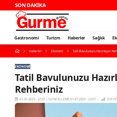
SON DAKİKA
K
Gastronomi
Turizm
Haberler
Sağlık
E
Haberler
Ekonomi
Tatil Bavulunuzu Hazırlayın: Ne
EKONOMI
Tatil Bavulunuzu Hazır
Rehberiniz
01.07.2025 - 22:07
|
GÜNCELLEME:01.07.2025 - 22:07
619 G