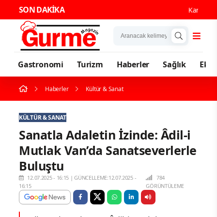
SON DAKİKA
Karadeniz'in
Gastronomi
Turizm
Haberler
Sağlık
Eko
Haberler
Kültür & Sanat
KÜLTÜR & SANAT
Sanatla Adaletin İzinde: Âdil-i
Mutlak Van’da Sanatseverlerle
Buluştu
12.07.2025 - 16:15
|
GÜNCELLEME:12.07.2025 -
784
16:15
GÖRÜNTÜLEME