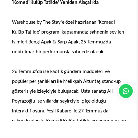
‘
Komedi Kulüp Tatilde’ Yeniden Alaçatı’da
Warehouse by The Stay’e özel hazırlanan ‘Komedi
Kulüp Tatilde’ programı kapsamında; sahnenin sevilen
isimleri Bengi Apak & Sarp Apak, 25 Temmuz’da
unutulmaz bir performansla sahnede olacak.
26 Temmuz’da ise kaotik gündem maddeleri ve
popüler perişanlıkları ile Melikşah Altuntaş stand-up
gösterisiyle izleyiciyle buluşacak. Usta sanatçı Ali
Poyrazoğlu ise yıllardır seyirciyle iç içe olduğu
interaktif oyunu Yeşil Kabare ile 27 Temmuz’da
sahnede olacak. Komedi Kulüp Tatilde programının son
konuğu ise Harun Tekin. Tekin, 28 Temmuz’da ‘Test 1-2’