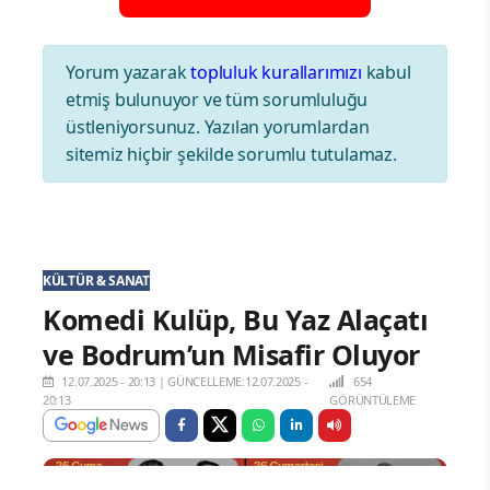
Yorum yazarak
topluluk kurallarımızı
kabul
etmiş bulunuyor ve tüm sorumluluğu
üstleniyorsunuz. Yazılan yorumlardan
sitemiz hiçbir şekilde sorumlu tutulamaz.
KÜLTÜR & SANAT
Komedi Kulüp, Bu Yaz Alaçatı
ve Bodrum’un Misafir Oluyor
12.07.2025 - 20:13
|
GÜNCELLEME:12.07.2025 -
654
20:13
GÖRÜNTÜLEME