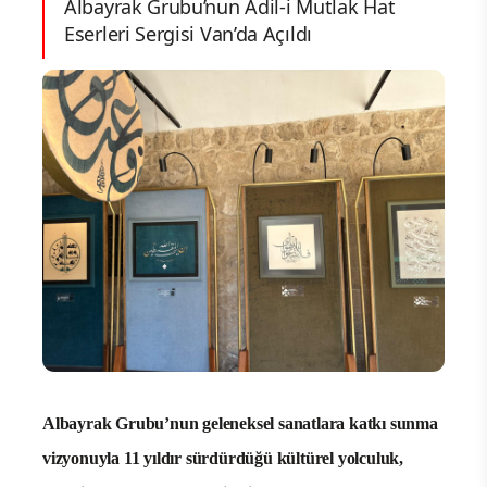
Albayrak Grubu’nun Âdil-i Mutlak Hat
Eserleri Sergisi Van’da Açıldı
Albayrak Grubu’nun geleneksel sanatlara katkı sunma
vizyonuyla 11 yıldır sürdürdüğü kültürel yolculuk,