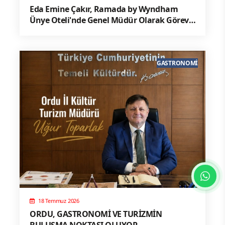
Eda Emine Çakır, Ramada by Wyndham
Ünye Oteli'nde Genel Müdür Olarak Göreve
Başladı
GASTRONOMI
18 Temmuz 2026
ORDU, GASTRONOMİ VE TURİZMİN
BULUŞMA NOKTASI OLUYOR