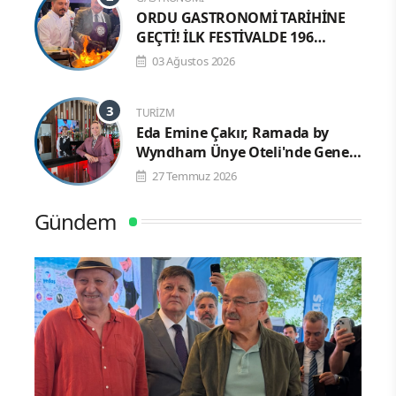
ORDU GASTRONOMİ TARİHİNE
GEÇTİ! İLK FESTİVALDE 196
YÖRESEL LEZZETLE REKOR
03 Ağustos 2026
TURIZM
Eda Emine Çakır, Ramada by
Wyndham Ünye Oteli'nde Genel
Müdür Olarak Göreve Başladı
27 Temmuz 2026
Gündem