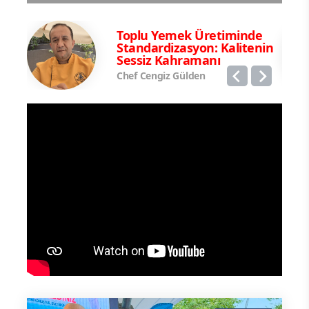
e,
Toplu Yemek Üretiminde
e
Standardizasyon: Kalitenin
Sessiz Kahramanı
Chef Cengiz Gülden