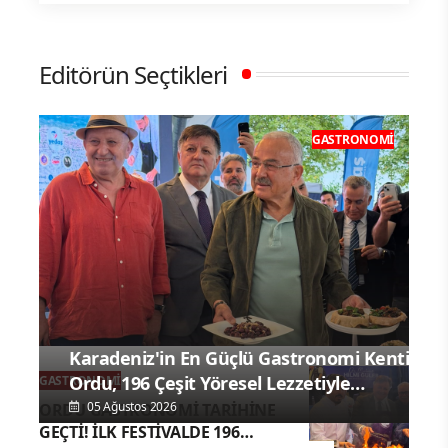
Editörün Seçtikleri
GASTRONOMI
Karadeniz'in En Güçlü Gastronomi Kenti
Ordu, 196 Çeşit Yöresel Lezzetiyle
GASTRONOMI
UNESCO Yolunda Emin Adımlarla
05 Ağustos 2026
ORDU GASTRONOMİ TARİHİNE
GEÇTİ! İLK FESTİVALDE 196
İlerliyor