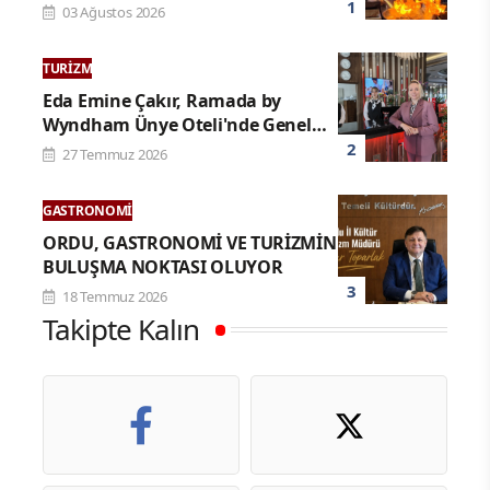
YÖRESEL LEZZETLE REKOR
03 Ağustos 2026
TURIZM
Eda Emine Çakır, Ramada by
Wyndham Ünye Oteli'nde Genel
Müdür Olarak Göreve Başladı
27 Temmuz 2026
GASTRONOMI
ORDU, GASTRONOMİ VE TURİZMİN
BULUŞMA NOKTASI OLUYOR
18 Temmuz 2026
Takipte Kalın