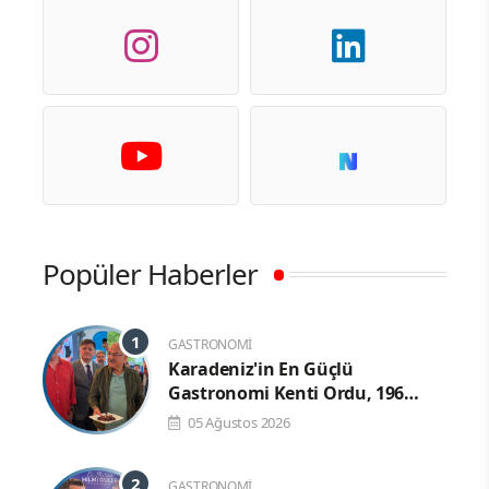
Popüler Haberler
GASTRONOMI
Karadeniz'in En Güçlü
Gastronomi Kenti Ordu, 196
Çeşit Yöresel Lezzetiyle UNESCO
05 Ağustos 2026
Yolunda Emin Adımlarla İlerliyor
GASTRONOMI