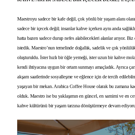
Maestro
yu sadece bir kafe değil, çok yönlü bir yaşam alanı ola
sadece bir içecek değil; insanlar kahve içerken aynı anda sağlıklı 
hatta bazen sadece durup nefes alabilecekleri alanlar arıyor. Biz
istedik. Maestro’nun temelinde doğallık, sadelik ve çok yönlülü
oluşturuldu. İster hızlı bir öğle yemeği, ister uzun bir kahve mola
kendi ihtiyacına uygun bir ortam sunmayı amaçladık. Ayrıca ça
akşam saatlerinde sosyalleşme ve eğlence için de tercih edilebil
yaşayan bir mekan. Arabica Coffee House olarak bu zamana kada
olduk. Maestro ise bu yaklaşımın en güncel, en samimi ve en ce
kahve kültürünü bir yaşam tarzına dönüştürmeye devam ediyoruz”