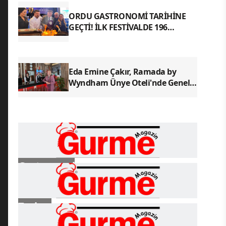
ORDU GASTRONOMİ TARİHİNE
GEÇTİ! İLK FESTİVALDE 196
YÖRESEL LEZZETLE REKOR
Eda Emine Çakır, Ramada by
Wyndham Ünye Oteli'nde Genel
Müdür Olarak Göreve Başladı
Gastronomi
Turizm