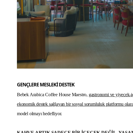
GENÇLERE MESLEKİ DESTEK
Bebek Arabica Coffee House Maestro,
gastronomi ve yiyecek-i
ekonomik destek sağlayan bir sosyal sorumluluk platformu olara
model olmayı hedefliyor.
KAHVE ARTIK SADECE BİR İÇECEK DEĞİL, YAŞA