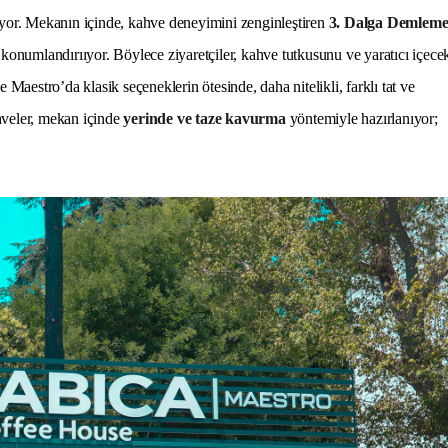
ıyor. Mekanın içinde, kahve deneyimini zenginleştiren
3. Dalga Demlem
 konumlandırııyor. Böylece ziyaretçiler, kahve tutkusunu ve yaratıcı içece
 Maestro’da klasik seçeneklerin ötesinde, daha nitelikli, farklı tat ve
hveler, mekan içinde
yerinde ve taze kavurma
yöntemiyle hazırlanıyor;