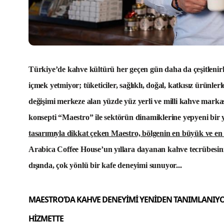
Türkiye’de kahve kültürü her geçen gün daha da çeşitlenirken
içmek yetmiyor; tüketiciler, sağlıklı, doğal, katkısız ürünlerle
değişimi merkeze alan yüzde yüz yerli ve milli kahve marka
konsepti
“Maestro”
ile sektörün dinamiklerine yepyeni bir 
tasarımıyla dikkat çeken Maestro, bölgenin en büyük ve en k
Arabica Coffee House’un yıllara dayanan kahve tecrübesini sağ
dışında, çok yönlü bir kafe deneyimi sunuyor...
MAESTRO’DA KAHVE DENEYİMİ YENİDEN TANIMLANIYOR
HİZMETTE