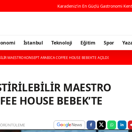
Karadeniz'in En Güçlü Gastronomi Kenti Ordu, 196 Çeşit Yöresel Lezze
konomi
İstanbul
Teknoloji
Eğitim
Spor
Yaza
LEBİLİR MAESTRO KONSEPT ARABICA COFFEE HOUSE BEBEK’TE AÇILDI
EŞTİRİLEBİLİR MAESTRO
FEE HOUSE BEBEK’TE
GÖRÜNTÜLEME