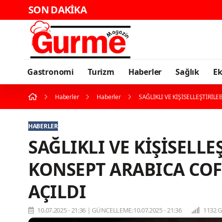
SON DAKİKA
Gastronomi
Turizm
Haberler
Sağlık
E
Haberler
Haberler
SAĞLIKLI VE KİŞİSELLEŞTİRİ
HABERLER
SAĞLIKLI VE KİŞİSELL
KONSEPT ARABICA COF
AÇILDI
10.07.2025 - 21:36
|
GÜNCELLEME:10.07.2025 - 21:36
1132 