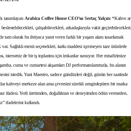
rak tanımlayan
Arabica Coffee House CEO’su
Sertaç Yalçın
:
“
Kahve ar
beslenebilecekleri, çalışabilecekleri, arkadaşlarıyla vakit geçirebilecekleri
 de tam olarak bu ihtiyaca yanıt veren farklı bir yaşam alanı tasarlamak
k var. Sağlıklı menü seçenekleri, katkı maddesi içermeyen taze ürünlerle
sı, isterseniz de bir iş toplantısı için imkanlar sunuyor. Her misafirimize
rşamba, cuma ve cumartesi akşamları DJ performanslarımızla, bu alanın
mesini istedik. Yani Maestro, sadece gündüzleri değil, günün her saatinde
r kahveyi merkeze alan ama çevresini sürekli zenginleştiren bir marka
sur ifadesi. Yerli üretimden, doğallıktan ve deneyimden ödün vermeden,
 ifadelerini kullandı.