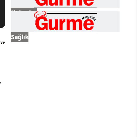
Haberler
Sağlık
hve
,