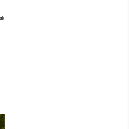
tık
,