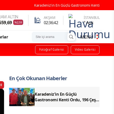
eniz'in En Güçlü Gastronomi Kenti Ordu, 196 Çeşit Yöresel Lezzetiyle
AM ALTIN
🕌
AKŞAM
İSTANBUL
659,69
02:36:40
° Açık
%2,59
MENÜ
rlar
Fotoğraf Galerisi
Video Galerisi
En Çok Okunan Haberler
Karadeniz'in En Güçlü
Gastronomi Kenti Ordu, 196 Çeşit
Yöresel Lezzetiyle UNESCO
Yolunda Emin Adımlarla İlerliyor