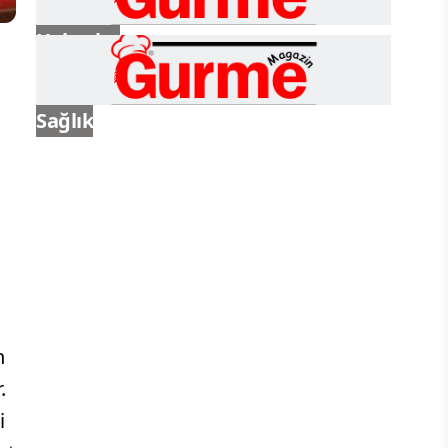
Haberler
Sağlık
n
.
i