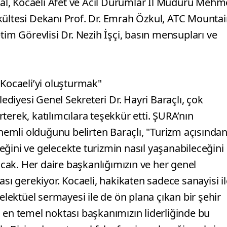
ldal, Kocaeli Afet ve Acil Durumlar İl Müdürü Mehm
kültesi Dekanı Prof. Dr. Emrah Özkul, ATC Mounta
m Görevlisi Dr. Nezih İşçi, basın mensupları ve
 Kocaeli’yi oluşturmak"
diyesi Genel Sekreteri Dr. Hayri Baraçlı, çok
irterek, katılımcılara teşekkür etti. ŞURA’nın
önemli olduğunu belirten Baraçlı, "Turizm açısında
ğini ve gelecekte turizmin nasıl yaşanabileceğini
lacak. Her daire başkanlığımızın ve her genel
 gerekiyor. Kocaeli, hakikaten sadece sanayisi il
telektüel sermayesi ile de ön plana çıkan bir şehir
 en temel noktası başkanımızın liderliğinde bu