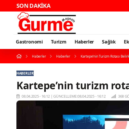
SON DAKİKA
Gastronomi
Turizm
Haberler
Sağlık
E
Haberler
Haberler
Kartepe’nin Turizm Rotası Belir
HABERLER
Kartepe’nin turizm rota
08.04.2025 - 16:12
|
GÜNCELLEME:08.04.2025 - 16:12
368 G