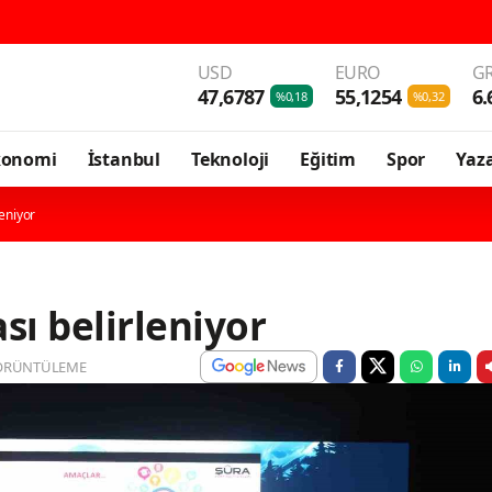
Karad
USD
EURO
GR
47,6787
55,1254
6.
%0,18
%0,32
konomi
İstanbul
Teknoloji
Eğitim
Spor
Yaza
leniyor
sı belirleniyor
ÖRÜNTÜLEME