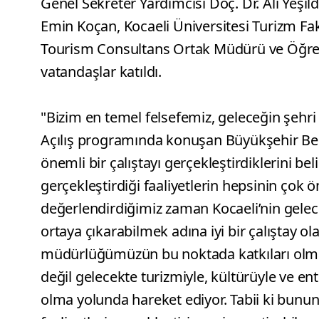
Genel Sekreter Yardımcısı Doç. Dr. Ali Yeşi
Emin Koçan, Kocaeli Üniversitesi Turizm Fa
Tourism Consultans Ortak Müdürü ve Öğreti
vatandaşlar katıldı.
"Bizim en temel felsefemiz, geleceğin şehri
Açılış programında konuşan Büyükşehir Bele
önemli bir çalıştayı gerçekleştirdiklerini bel
gerçekleştirdiği faaliyetlerin hepsinin çok 
değerlendirdiğimiz zaman Kocaeli’nin gelece
ortaya çıkarabilmek adına iyi bir çalıştay o
müdürlüğümüzün bu noktada katkıları olması
değil gelecekte turizmiyle, kültürüyle ve en
olma yolunda hareket ediyor. Tabii ki bunun