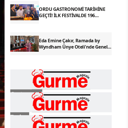
ORDU GASTRONOMİ TARİHİNE
GEÇTİ! İLK FESTİVALDE 196
YÖRESEL LEZZETLE REKOR
Eda Emine Çakır, Ramada by
Wyndham Ünye Oteli'nde Genel
Müdür Olarak Göreve Başladı
Gastronomi
Turizm