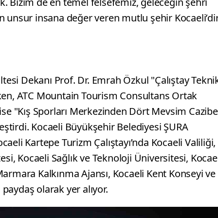
mek. Bizim de en temel felsefemiz, geleceğin şehri
n unsur insana değer veren mutlu şehir Kocaeli’di
ltesi Dekanı Prof. Dr. Emrah Özkul "Çalıştay Tekni
en, ATC Mountain Tourism Consultans Ortak
 ise "Kış Sporları Merkezinden Dört Mevsim Cazibe
ştirdi. Kocaeli Büyükşehir Belediyesi ŞURA
eli Kartepe Turizm Çalıştayı’nda Kocaeli Valiliği,
si, Kocaeli Sağlık ve Teknoloji Üniversitesi, Kocael
Marmara Kalkınma Ajansı, Kocaeli Kent Konseyi ve
paydaş olarak yer alıyor.