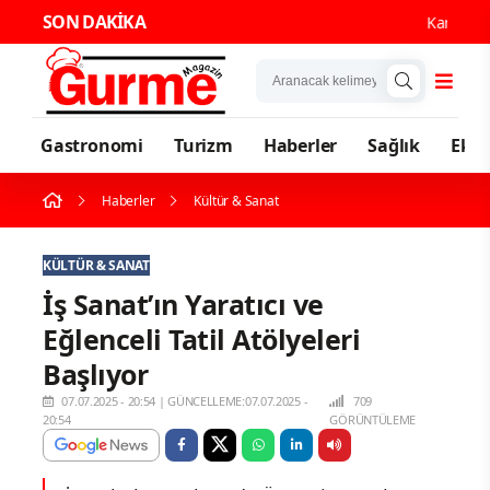
SON DAKİKA
Karadeniz'in
Gastronomi
Turizm
Haberler
Sağlık
Eko
Haberler
Kültür & Sanat
KÜLTÜR & SANAT
İş Sanat’ın Yaratıcı ve
Eğlenceli Tatil Atölyeleri
Başlıyor
07.07.2025 - 20:54
|
GÜNCELLEME:07.07.2025 -
709
20:54
GÖRÜNTÜLEME