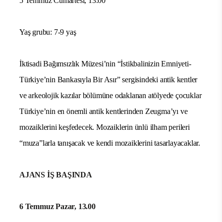
5 Temmuz Cumartesi, 13.00
Yaş grubu: 7-9 yaş
İktisadi Bağımsızlık Müzesi’nin “İstikbalinizin Emniyeti
-
Türkiye’nin Bankasıyla Bir Asır
” sergisindeki antik kentler
ve arkeolojik kazılar bölümüne odaklanan atölyede çocuklar
Türkiye’nin en önemli antik kentlerinden Zeugma’yı ve
mozaiklerini keşfedecek. Mozaiklerin ünlü ilham perileri
“muza”larla tanışacak ve kendi mozaiklerini tasarlayacaklar.
AJANS İŞ BAŞINDA
6 Temmuz Pazar, 13.00