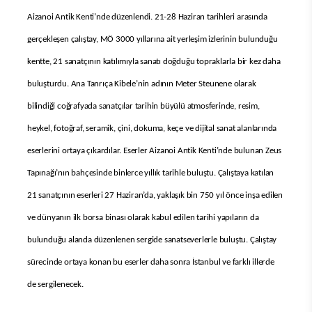
Aizanoi Antik Kenti’nde düzenlendi. 21-28 Haziran tarihleri arasında
gerçekleşen çalıştay, MÖ 3000 yıllarına ait yerleşim izlerinin bulunduğu
kentte, 21 sanatçının katılımıyla sanatı doğduğu topraklarla bir kez daha
buluşturdu. Ana Tanrıça Kibele’nin adının Meter Steunene olarak
bilindiği coğrafyada sanatçılar tarihin büyülü atmosferinde, resim,
heykel, fotoğraf, seramik, çini, dokuma, keçe ve dijital sanat alanlarında
eserlerini ortaya çıkardılar. Eserler
Aizanoi Antik Kenti’nde bulunan Zeus
Tapınağı’nın bahçesinde binlerce yıllık tarihle buluştu. Çalıştaya katılan
21 sanatçının eserleri 27 Haziran’da, yaklaşık bin 750 yıl önce inşa edilen
ve dünyanın ilk borsa binası olarak kabul edilen tarihi yapıların da
bulunduğu alanda düzenlenen sergide sanatseverlerle buluştu. Çalıştay
sürecinde ortaya konan bu eserler daha sonra İstanbul ve farklı illerde
de sergilenecek.