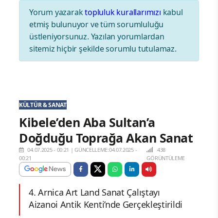
Yorum yazarak
topluluk kurallarımızı
kabul
etmiş bulunuyor ve tüm sorumluluğu
üstleniyorsunuz. Yazılan yorumlardan
sitemiz hiçbir şekilde sorumlu tutulamaz.
KÜLTÜR & SANAT
Kibele’den Aba Sultan’a
Doğduğu Toprağa Akan Sanat
04.07.2025 - 00:21
|
GÜNCELLEME:04.07.2025 -
438
00:21
GÖRÜNTÜLEME
4. Arnica Art Land Sanat Çalıştayı
Aizanoi Antik Kenti’nde Gerçekleştirildi