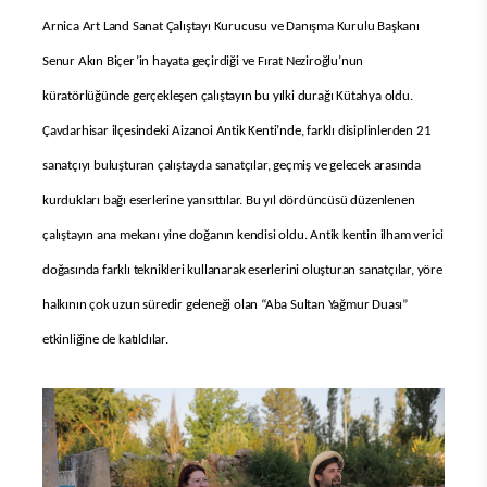
Arnica Art Land Sanat Çalıştayı Kurucusu ve Danışma Kurulu Başkanı
Senur Akın Biçer’in hayata geçirdiği ve Fırat Neziroğlu’nun
küratörlüğünde gerçekleşen çalıştayın bu yılki durağı Kütahya oldu.
Çavdarhisar ilçesindeki Aizanoi Antik Kenti’nde, farklı disiplinlerden 21
sanatçıyı buluşturan çalıştayda sanatçılar, geçmiş ve gelecek arasında
kurdukları bağı eserlerine yansıttılar. Bu yıl dördüncüsü düzenlenen
çalıştayın ana mekanı yine doğanın kendisi oldu. Antik kentin ilham verici
doğasında farklı teknikleri kullanarak eserlerini oluşturan sanatçılar, yöre
halkının çok uzun süredir geleneği olan “Aba Sultan Yağmur Duası”
etkinliğine de katıldılar.