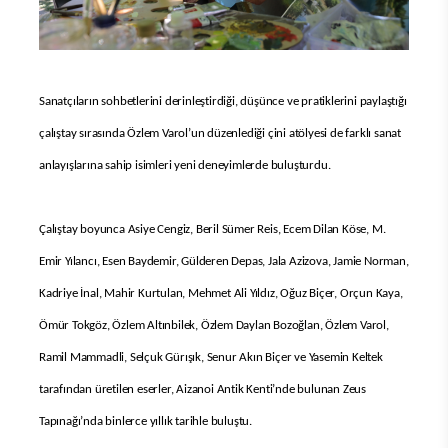
Sanatçıların sohbetlerini derinleştirdiği, düşünce ve pratiklerini paylaştığı
çalıştay sırasında Özlem Varol’un düzenlediği çini atölyesi de farklı sanat
anlayışlarına sahip isimleri yeni deneyimlerde buluşturdu.
Çalıştay boyunca
Asiye Cengiz, Beril Sümer Reis, Ecem Dilan Köse, M.
Emir Yılancı, Esen Baydemir, Gülderen Depas, Jala Azizova, Jamie Norman,
Kadriye İnal, Mahir Kurtulan, Mehmet Ali Yıldız, Oğuz Biçer, Orçun Kaya,
Ömür Tokgöz, Özlem Altınbilek, Özlem Daylan Bozoğlan, Özlem Varol,
Ramil Mammadli, Selçuk Gürışık, Senur Akın Biçer ve Yasemin Keltek
tarafından üretilen eserler, Aizanoi Antik Kenti’nde bulunan Zeus
Tapınağı’nda binlerce yıllık tarihle buluştu.