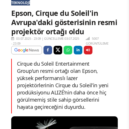
TEKNOLOJI
Epson, Cirque du Soleil'in
Avrupa'daki gösterisinin resmi
projektör ortağı oldu
03.07.2025 - 23:09
|
GÜNCELLEME:03.07.2025
5007
- 23:09
GÖRÜNTÜLEME
Cirque du Soleil Entertainment
Group'un resmi ortağı olan Epson,
yüksek performanslı lazer
projektörlerinin Cirque du Soleil’in yeni
prodüksiyonu ALIZÉ’nin daha önce hiç
görülmemiş stile sahip görsellerini
hayata geçireceğini duyurdu.