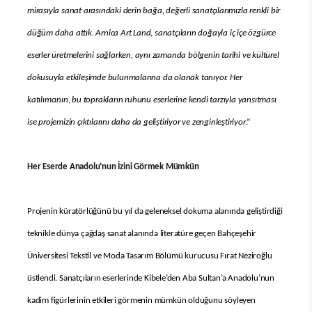
mirasıyla sanat arasındaki derin bağa, değerli sanatçılarımızla renkli bir
düğüm daha attık. Arnica Art Land, sanatçıların doğayla iç içe özgürce
eserler üretmelerini sağlarken, aynı zamanda bölgenin tarihi ve kültürel
dokusuyla etkileşimde bulunmalarına da olanak tanıyor. Her
katılımcının, bu toprakların ruhunu eserlerine kendi tarzıyla yansıtması
ise projemizin çıktılarını daha da geliştiriyor ve zenginleştiriyor
.”
Her Eserde Anadolu’nun İzini Görmek Mümkün
Projenin küratörlüğünü bu yıl da geleneksel dokuma alanında geliştirdiği
teknikle dünya çağdaş sanat alanında literatüre geçen Bahçeşehir
Üniversitesi Tekstil ve Moda Tasarım Bölümü kurucusu Fırat Neziroğlu
üstlendi. Sanatçıların eserlerinde Kibele’den Aba Sultan’a Anadolu’nun
kadim figürlerinin etkileri görmenin mümkün olduğunu söyleyen