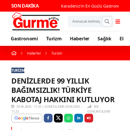
SON DAKİKA
Karadeniz
Gastronomi
Turizm
Haberler
Sağlık
Eko
Haberler
Turizm
TURIZM
DENİZLERDE 99 YILLIK
BAĞIMSIZLIK! TÜRKİYE
KABOTAJ HAKKINI KUTLUYOR
29.06.2025 - 11:23
|
GÜNCELLEME:29.06.2025 -
802
11:23
GÖRÜNTÜLEME