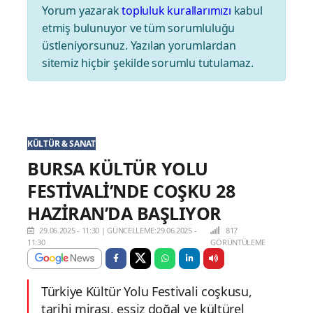
Yorum yazarak
topluluk kurallarımızı
kabul
etmiş bulunuyor ve tüm sorumluluğu
üstleniyorsunuz. Yazılan yorumlardan
sitemiz hiçbir şekilde sorumlu tutulamaz.
KÜLTÜR & SANAT
BURSA KÜLTÜR YOLU
FESTİVALİ’NDE COŞKU 28
HAZİRAN’DA BAŞLIYOR
29.06.2025 - 11:30
|
GÜNCELLEME:29.06.2025 -
817
11:30
GÖRÜNTÜLEME
Türkiye Kültür Yolu Festivali coşkusu,
tarihi mirası, eşsiz doğal ve kültürel