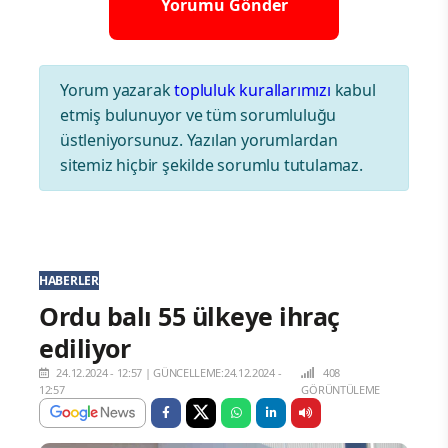
Yorum yazarak
topluluk kurallarımızı
kabul
etmiş bulunuyor ve tüm sorumluluğu
üstleniyorsunuz. Yazılan yorumlardan
sitemiz hiçbir şekilde sorumlu tutulamaz.
HABERLER
Ordu balı 55 ülkeye ihraç
ediliyor
24.12.2024 - 12:57
|
GÜNCELLEME:24.12.2024 -
408
12:57
GÖRÜNTÜLEME