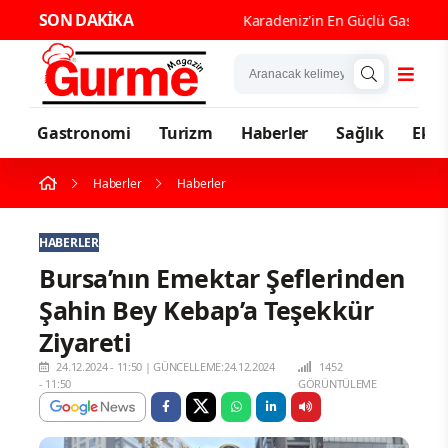
SON DAKİKA
Karadeniz'in En Güçlü Gastronomi Ke
Gastronomi
Turizm
Haberler
Sağlık
Eko
Haberler
Haberler
HABERLER
Bursa’nın Emektar Şeflerinden
Şahin Bey Kebap’a Teşekkür
Ziyareti
24.12.2024 - 11:50
|
GÜNCELLEME:24.12.2024
1452
- 11:50
GÖRÜNTÜLEME