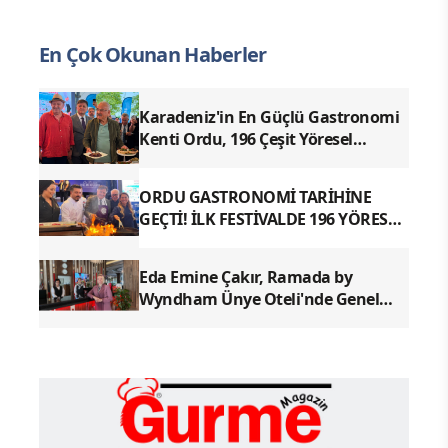
En Çok Okunan Haberler
Karadeniz'in En Güçlü Gastronomi
Kenti Ordu, 196 Çeşit Yöresel
Lezzetiyle UNESCO Yolunda Emin
Adımlarla İlerliyor
ORDU GASTRONOMİ TARİHİNE
GEÇTİ! İLK FESTİVALDE 196 YÖRESEL
LEZZETLE REKOR
Eda Emine Çakır, Ramada by
Wyndham Ünye Oteli'nde Genel
Müdür Olarak Göreve Başladı