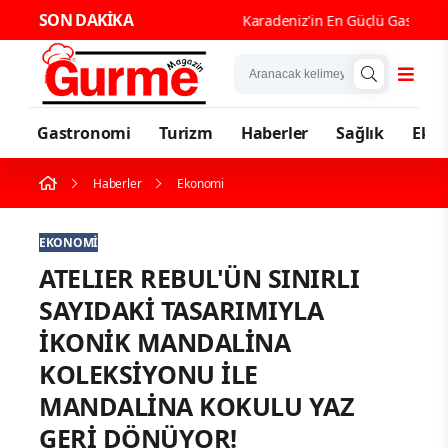
SON DAKİKA
Karadeniz'in En Güçlü Gastronomi 
Gastronomi
Turizm
Haberler
Sağlık
Eko
Haberler
Ekonomi
EKONOMI
ATELIER REBUL'ÜN SINIRLI
SAYIDAKİ TASARIMIYLA
İKONİK MANDALİNA
KOLEKSİYONU İLE
MANDALİNA KOKULU YAZ
GERİ DÖNÜYOR!